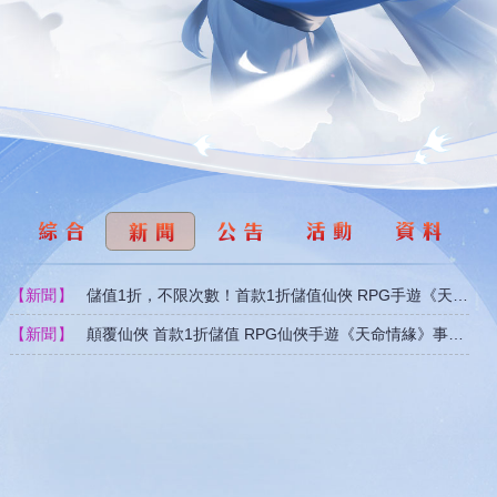
新聞
儲值1折，不限次數！首款1折儲值仙俠 RPG手遊《天命情
新聞
顛覆仙俠 首款1折儲值 RPG仙俠手遊《天命情緣》事前預